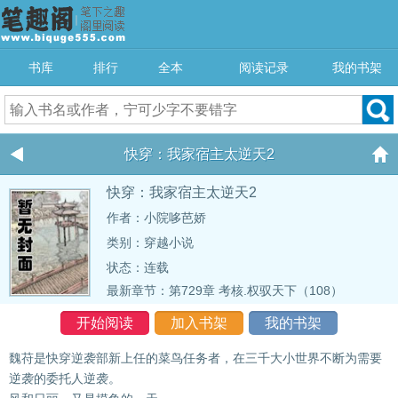
书库
排行
全本
阅读记录
我的书架
快穿：我家宿主太逆天2
快穿：我家宿主太逆天2
作者：小院哆芭娇
类别：穿越小说
状态：连载
最新章节：
第729章 考核.权驭天下（108）
开始阅读
加入书架
我的书架
魏苻是快穿逆袭部新上任的菜鸟任务者，在三千大小世界不断为需要
逆袭的委托人逆袭。