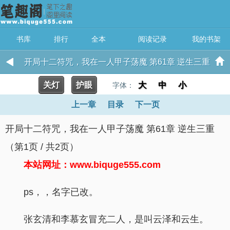
书库
排行
全本
阅读记录
我的书架
开局十二符咒，我在一人甲子荡魔 第61章 逆生三重
关灯
护眼
大
中
小
字体：
上一章
目录
下一页
开局十二符咒，我在一人甲子荡魔 第61章 逆生三重
（第1页 / 共2页）
本站网址：www.biquge555.com
ps，，名字已改。
张玄清和李慕玄冒充二人，是叫云泽和云生。