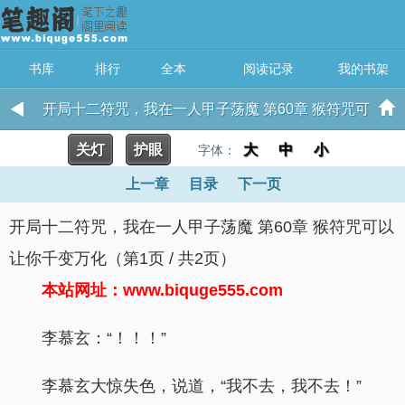
书库
排行
全本
阅读记录
我的书架
开局十二符咒，我在一人甲子荡魔 第60章 猴符咒可
关灯
护眼
以让你千变万化
大
中
小
字体：
上一章
目录
下一页
开局十二符咒，我在一人甲子荡魔 第60章 猴符咒可以
让你千变万化（第1页 / 共2页）
本站网址：www.biquge555.com
李慕玄：“！！！”
李慕玄大惊失色，说道，“我不去，我不去！”