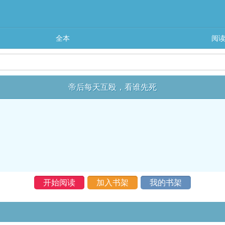
全本
阅
帝后每天互殴，看谁先死
开始阅读
加入书架
我的书架