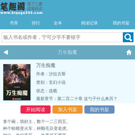
书库
排行
全本
阅读记录
我的书架
万生痴魔
万生痴魔
作者：沙拉古斯
类别：玄幻小说
状态：连载
最新章节：
第二百二十章 这勺子什么来历？
开始阅读
加入书架
我的书架
拿个碗，填好土，数个一二三四五。
种个蛤蟆变火车，种颗毛豆变老虎。