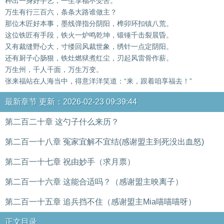
种出一身好手艺，一生享福不受苦。
万生有行三百六，条条大路谁做主？
那位木匠好本事，墨线弹指分阴阳，榫卯环扣镇八荒。
这位铁匠有手段，铁火一炉鸣乾坤，锻锤千击裂晨昏。
又有裁缝野心大，寸缕回风裁世象，绣针一点定阴阳。
还有厨子心肠狠，铁灶燃狱煮红尘，刃起风雷骨作薪。
万生州，千人千面，万生万变。
张来福站在人海当中，得意洋洋笑道：“来，跟着咱享福去！”
最新章节 更新：2026-02-23 09:39:44
第二百二十章 这勺子什么来历？
第二百一十八章 冤家宜解不宜结(感谢盟主到死没出血怒)
第二百一十七章 祝由妙手（求月票）
第二百一十六章 这能合适吗？（感谢盟主映离子）
第二百一十五章 追兵挡不住（感谢盟主Mia喵喵喵呀）
正文目录