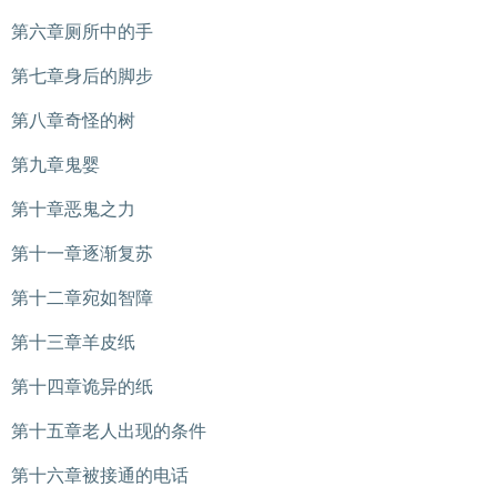
第六章厕所中的手
第七章身后的脚步
第八章奇怪的树
第九章鬼婴
第十章恶鬼之力
第十一章逐渐复苏
第十二章宛如智障
第十三章羊皮纸
第十四章诡异的纸
第十五章老人出现的条件
第十六章被接通的电话