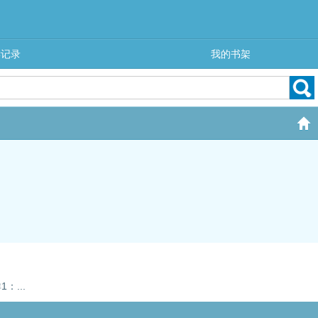
读记录
我的书架
...