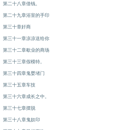
第二十八章借钱。
第二十九章浴室的手印
第三十章奸商
第三十一章凉凉送给你
第三十二章歇业的商场
第三十三章假模特。
第三十四章鬼婴堵门
第三十五章车技
第三十六章成长之中。
第三十七章摆脱
第三十八章鬼奴印