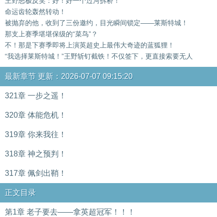
王野怒极反笑：好！好一个过河拆桥！
命运齿轮轰然转动！
被抛弃的他，收到了三份邀约，目光瞬间锁定——莱斯特城！
那支上赛季堪堪保级的“菜鸟”？
不！那是下赛季即将上演英超史上最伟大奇迹的蓝狐狸！
“我选择莱斯特城！”王野斩钉截铁！不仅签下，更直接索要无人
最新章节 更新：2026-07-07 09:15:20
321章 一步之遥！
320章 体能危机！
319章 你来我往！
318章 神之预判！
317章 佩剑出鞘！
正文目录
第1章 老子要去——拿英超冠军！！！