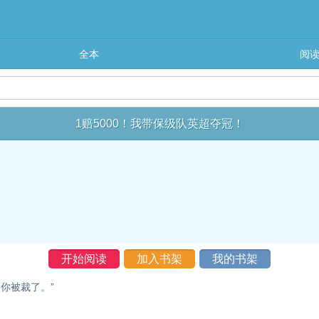
全本
阅
1赔5000！我带保级队英超夺冠！
开始阅读
加入书架
我的书架
你被裁了。”