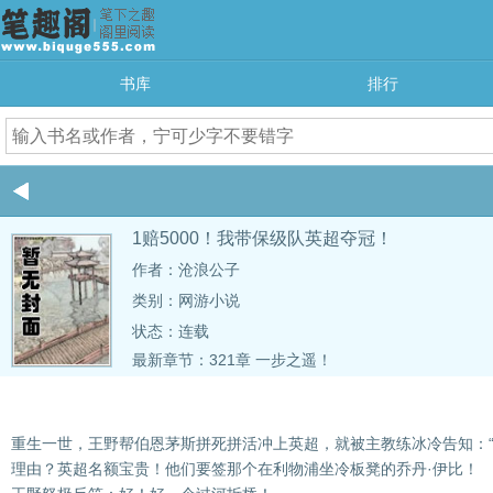
书库
排行
1赔5000！我带保级队英超夺冠！
作者：沧浪公子
类别：网游小说
状态：连载
最新章节：
321章 一步之遥！
重生一世，王野帮伯恩茅斯拼死拼活冲上英超，就被主教练冰冷告知：“
理由？英超名额宝贵！他们要签那个在利物浦坐冷板凳的乔丹·伊比！