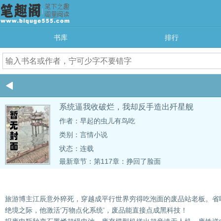
书库
排行
系统逼我收破烂，我却反手造出歼星舰
作者：早起的虫儿有鸟吃
类别：言情小说
状态：连载
最新章节：
第117章：挣回了脸面
旅游博主江辰意外猝死，穿越成平行世界穷得吃泡面的废品站老板。省
绝境之际，他激活‘万物点化系统’，废品能直接点成黑科技！