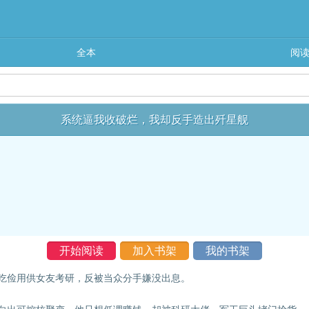
全本
阅
系统逼我收破烂，我却反手造出歼星舰
开始阅读
加入书架
我的书架
吃俭用供女友考研，反被当众分手嫌没出息。