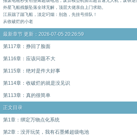
报废电瓶秒变石墨烯超级电池，废弃模型机搓出超音速无人机，废铁逆
外星飞船残骸坠落全球无解，顶层大佬亲自上门求助。
江辰踹了踹飞船，淡定叼烟：别急，先挂号排队！
从收破烂的小老
最新章节 更新：2026-07-05 20:26:59
第117章：挣回了脸面
第116章：应该问题不大
第115章：绝对是件大好事
第114章：收破烂的就是没见识
第113章：真的很简单
正文目录
第1章：绑定万物点化系统
第2章：没开玩笑，我有石墨烯超级电池