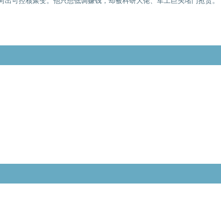
向出可控核聚变。他只想低调赚钱，却被科研大佬、军工巨头堵门抢货。