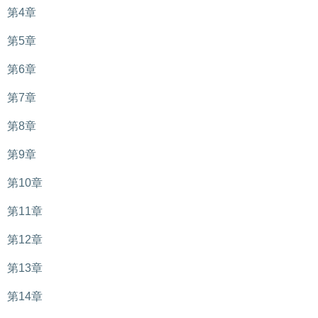
第4章
第5章
第6章
第7章
第8章
第9章
第10章
第11章
第12章
第13章
第14章