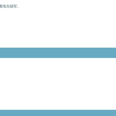
囊海岛随军。