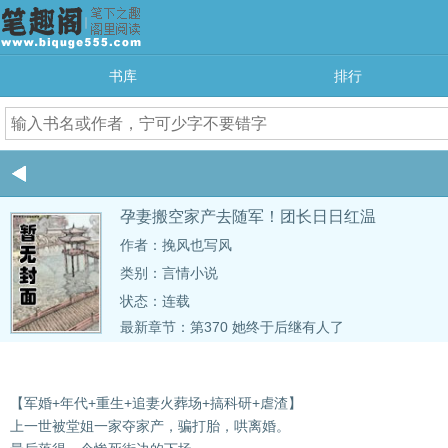
书库
排行
孕妻搬空家产去随军！团长日日红温
作者：挽风也写风
类别：言情小说
状态：连载
最新章节：
第370 她终于后继有人了
【军婚+年代+重生+追妻火葬场+搞科研+虐渣】
上一世被堂姐一家夺家产，骗打胎，哄离婚。