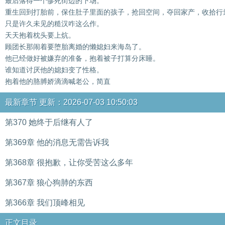
最后落得一个惨死街边的下场。
重生回到打胎前，保住肚子里面的孩子，抢回空间，夺回家产，收拾行
只是许久未见的糙汉咋这么作。
天天抱着枕头要上炕。
顾团长那闹着要堕胎离婚的懒媳妇来海岛了。
他已经做好被嫌弃的准备，抱着被子打算分床睡。
谁知道讨厌他的媳妇变了性格。
抱着他的胳膊娇滴滴喊老公，简直
最新章节 更新：2026-07-03 10:50:03
第370 她终于后继有人了
第369章 他的消息无需告诉我
第368章 很抱歉，让你受苦这么多年
第367章 狼心狗肺的东西
第366章 我们顶峰相见
正文目录