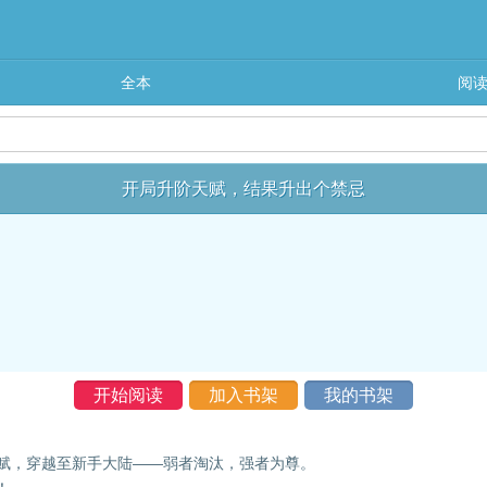
全本
阅
开局升阶天赋，结果升出个禁忌
开始阅读
加入书架
我的书架
赋，穿越至新手大陆——弱者淘汰，强者为尊。