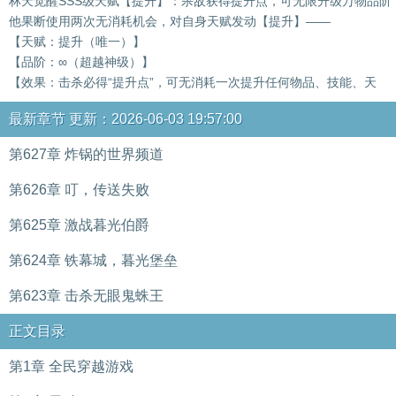
林天觉醒SSS级天赋【提升】：杀敌获得提升点，可无限升级万物品阶
他果断使用两次无消耗机会，对自身天赋发动【提升】——
【天赋：提升（唯一）】
【品阶：∞（超越神级）】
【效果：击杀必得“提升点”，可无消耗一次提升任何物品、技能、天
最新章节 更新：2026-06-03 19:57:00
第627章 炸锅的世界频道
第626章 叮，传送失败
第625章 激战暮光伯爵
第624章 铁幕城，暮光堡垒
第623章 击杀无眼鬼蛛王
正文目录
第1章 全民穿越游戏