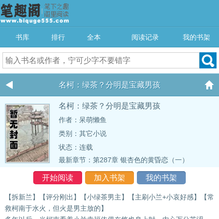
书库
排行
全本
阅读记录
我的书架
名柯：绿茶？分明是宝藏男孩
名柯：绿茶？分明是宝藏男孩
作者：呆萌懒鱼
类别：其它小说
状态：连载
最新章节：
第287章 银杏色的黄昏恋（一）
开始阅读
加入书架
我的书架
【拆新兰】【评分刚出】【小绿茶男主】【主刷小兰+小哀好感】【常
救柯南于水火，但火是男主放的】