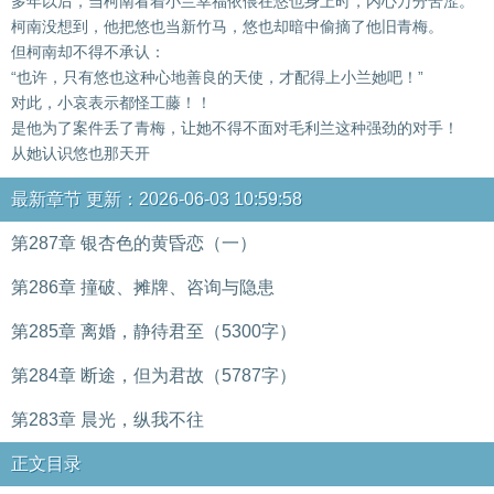
多年以后，当柯南看着小兰幸福依偎在悠也身上时，内心万分苦涩。
柯南没想到，他把悠也当新竹马，悠也却暗中偷摘了他旧青梅。
但柯南却不得不承认：
“也许，只有悠也这种心地善良的天使，才配得上小兰她吧！”
对此，小哀表示都怪工藤！！
是他为了案件丢了青梅，让她不得不面对毛利兰这种强劲的对手！
从她认识悠也那天开
最新章节 更新：2026-06-03 10:59:58
第287章 银杏色的黄昏恋（一）
第286章 撞破、摊牌、咨询与隐患
第285章 离婚，静待君至（5300字）
第284章 断途，但为君故（5787字）
第283章 晨光，纵我不往
正文目录