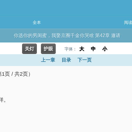
全本
阅
你选你的男闺蜜，我娶京圈千金你哭啥 第42章 邀请
关灯
护眼
大
中
小
字体：
上一章
目录
下一页
页 / 共2页）
样。