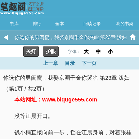
书库
排行
全本
阅读记录
我的书架
你选你的男闺蜜，我娶京圈千金你哭啥 第23章 泼妇
关灯
护眼
大
中
小
字体：
上一章
目录
下一页
你选你的男闺蜜，我娶京圈千金你哭啥 第23章 泼妇
（第1页 / 共2页）
本站网址：www.biquge555.com
没等江晨开口。
钱小楠直接向前一步，挡在江晨身前，对着张桂