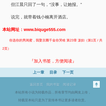
但江晨只回了一句，“没事，让她报。”
说完，就带着钱小楠离开酒店。
本站网址：www.biquge555.com
你选你的男闺蜜，我娶京圈千金你哭啥 第23章 泼妇（第1页 / 共
2页）
『加入书签，方便阅读』
上一章
目录
下一页
返回首页
我的书架
阅读记录
本站所有小说为转载作品，所有章节均由网友上传，
转载至本站只是为了宣传本书让更多读者欣赏。