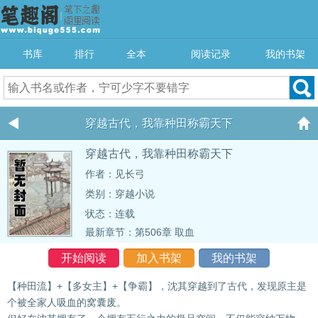
书库
排行
全本
阅读记录
我的书架
穿越古代，我靠种田称霸天下
穿越古代，我靠种田称霸天下
作者：见长弓
类别：穿越小说
状态：连载
最新章节：
第506章 取血
开始阅读
加入书架
我的书架
【种田流】+【多女主】+【争霸】，沈其穿越到了古代，发现原主是
个被全家人吸血的窝囊废。