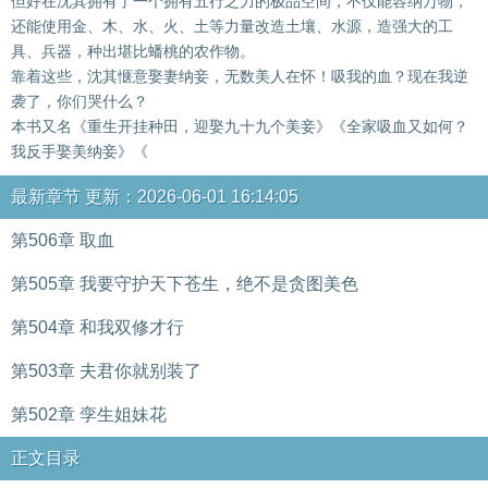
但好在沈其拥有了一个拥有五行之力的极品空间，不仅能容纳万物，
还能使用金、木、水、火、土等力量改造土壤、水源，造强大的工
具、兵器，种出堪比蟠桃的农作物。
靠着这些，沈其惬意娶妻纳妾，无数美人在怀！吸我的血？现在我逆
袭了，你们哭什么？
本书又名《重生开挂种田，迎娶九十九个美妾》《全家吸血又如何？
我反手娶美纳妾》《
最新章节 更新：2026-06-01 16:14:05
第506章 取血
第505章 我要守护天下苍生，绝不是贪图美色
第504章 和我双修才行
第503章 夫君你就别装了
第502章 孪生姐妹花
正文目录