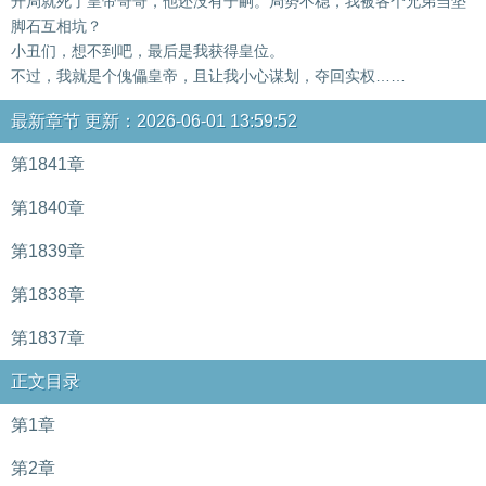
开局就死了皇帝哥哥，他还没有子嗣。局势不稳，我被各个兄弟当垫
脚石互相坑？
小丑们，想不到吧，最后是我获得皇位。
不过，我就是个傀儡皇帝，且让我小心谋划，夺回实权……
最新章节 更新：2026-06-01 13:59:52
第1841章
第1840章
第1839章
第1838章
第1837章
正文目录
第1章
第2章