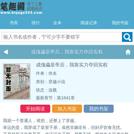
书库
排行
全本
阅读记录
我的书架
成傀儡皇帝后，我靠实力夺回实权
成傀儡皇帝后，我靠实力夺回实权
作者：佚名
类别：穿越小说
状态：连载
最新章节：
第1841章
开始阅读
加入书架
我的书架
我就一个普通人，谁想，还整上了穿越。
幸运的是，我穿成了皇室子弟，虽然非嫡非长，但好歹饮食无忧。