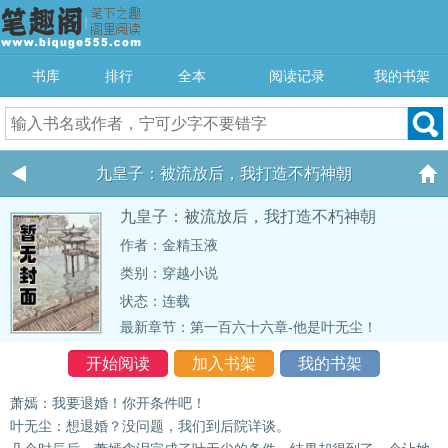
书库
排行
全本
阅读记录
我的书架
九皇子：被流放后，我打造不朽神朝
九皇子：被流放后，我打造不朽神朝
作者：金精玉液
类别：穿越小说
状态：连载
最新章节：
第一百六十六章-他是叶无尘！
开始阅读
加入书架
我的书架
萧嫣：我要退婚！你开条件吧！
叶无尘：想退婚？没问题，我们到后院详谈。