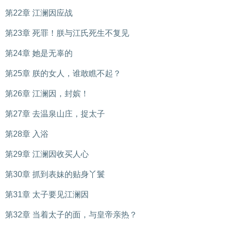
第22章 江澜因应战
第23章 死罪！朕与江氏死生不复见
第24章 她是无辜的
第25章 朕的女人，谁敢瞧不起？
第26章 江澜因，封嫔！
第27章 去温泉山庄，捉太子
第28章 入浴
第29章 江澜因收买人心
第30章 抓到表妹的贴身丫鬟
第31章 太子要见江澜因
第32章 当着太子的面，与皇帝亲热？