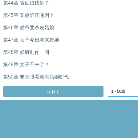
第44章 表姑娘找到了
第45章 又诬陷江澜因？
第46章 侯爷要杀表姑娘
第47章 太子今日就来接她
第48章 侯府乱作一团
第49章 太子不来了？
第50章 要亲眼看着表姑娘断气
没有了