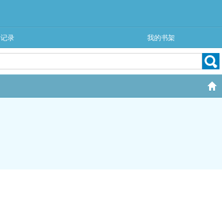
读记录
我的书架