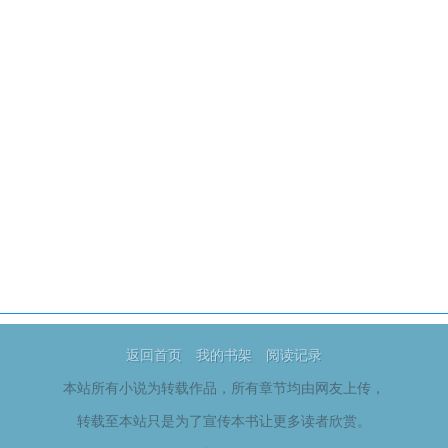
返回首页
我的书架
阅读记录
本站所有小说为转载作品，所有章节均由网友上传，
转载至本站只是为了宣传本书让更多读者欣赏。