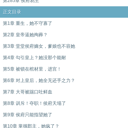
第285章 侯府易主
正文目录
第1章 重生，她不守寡了
第2章 皇帝逼她殉葬？
第3章 堂堂侯府嫡女，爹娘也不容她
第4章 勾引皇上？她没那个能耐
第5章 被锁在棺材里，进宫！
第6章 对上皇后，她全无还手之力？
第7章 大哥被踹口吐鲜血
第8章 训斥！夺职！侯府天塌了
第9章 侯府只能指望她了
第10章 掌掴郡主，她疯了？