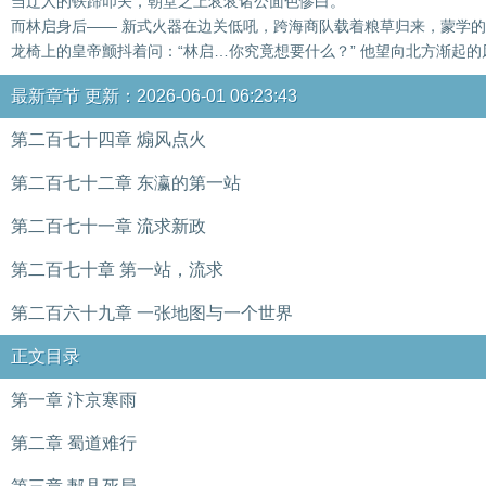
当辽人的铁蹄叩关，朝堂之上衮衮诸公面色惨白。
而林启身后—— 新式火器在边关低吼，跨海商队载着粮草归来，蒙学的
龙椅上的皇帝颤抖着问：“林启…你究竟想要什么？” 他望向北方渐起的
最新章节 更新：2026-06-01 06:23:43
第二百七十四章 煽风点火
第二百七十二章 东瀛的第一站
第二百七十一章 流求新政
第二百七十章 第一站，流求
第二百六十九章 一张地图与一个世界
正文目录
第一章 汴京寒雨
第二章 蜀道难行