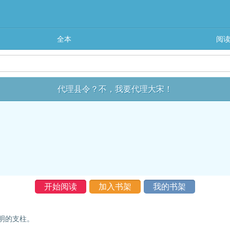
全本
阅
代理县令？不，我要代理大宋！
开始阅读
加入书架
我的书架
明的支柱。