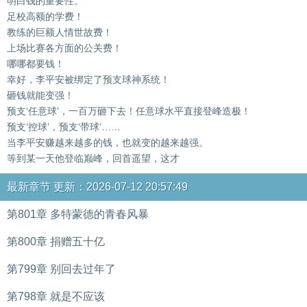
明白钱的重要性。
足校高额的学费！
教练的巨额人情世故费！
上场比赛各方面的公关费！
哪哪都要钱！
幸好，李平安被绑定了预支球神系统！
砸钱就能变强！
预支‘任意球’，一百万砸下去！任意球水平直接登峰造极！
预支‘控球’，预支‘带球’……
当李平安赚越来越多的钱，也就变的越来越强。
等到某一天他登临巅峰，回首遥望，这才
最新章节 更新：2026-07-12 20:57:49
第801章 多特蒙德的青春风暴
第800章 捐赠五十亿
第799章 别回去过年了
第798章 就是不应该