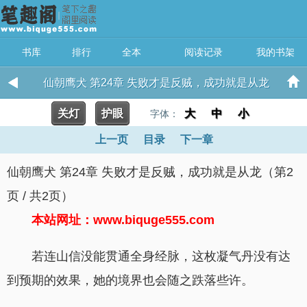
书库
排行
全本
阅读记录
我的书架
仙朝鹰犬 第24章 失败才是反贼，成功就是从龙
关灯
护眼
大
中
小
字体：
上一页
目录
下一章
仙朝鹰犬 第24章 失败才是反贼，成功就是从龙（第2
页 / 共2页）
本站网址：www.biquge555.com
若连山信没能贯通全身经脉，这枚凝气丹没有达
到预期的效果，她的境界也会随之跌落些许。