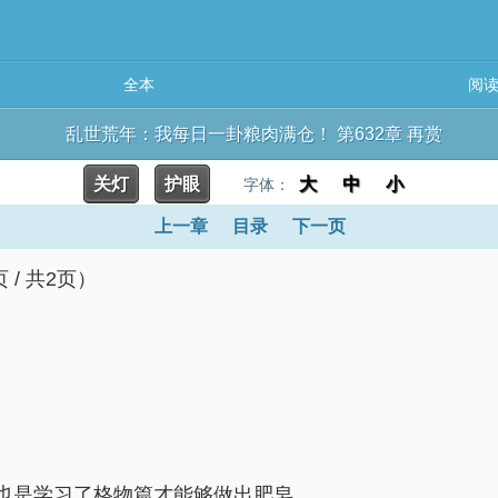
全本
阅
乱世荒年：我每日一卦粮肉满仓！ 第632章 再赏
关灯
护眼
大
中
小
字体：
上一章
目录
下一页
/ 共2页）
也是学习了格物篇才能够做出肥皂。