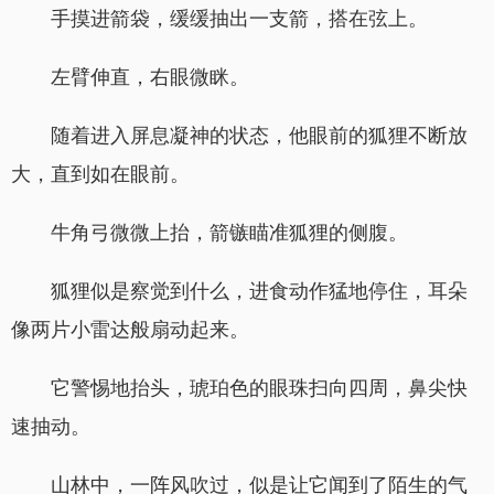
手摸进箭袋，缓缓抽出一支箭，搭在弦上。
左臂伸直，右眼微眯。
随着进入屏息凝神的状态，他眼前的狐狸不断放
大，直到如在眼前。
牛角弓微微上抬，箭镞瞄准狐狸的侧腹。
狐狸似是察觉到什么，进食动作猛地停住，耳朵
像两片小雷达般扇动起来。
它警惕地抬头，琥珀色的眼珠扫向四周，鼻尖快
速抽动。
山林中，一阵风吹过，似是让它闻到了陌生的气