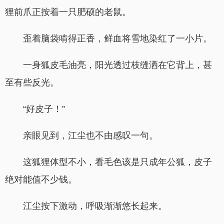
狸前爪正按着一只肥硕的老鼠。
歪着脑袋啃得正香，鲜血将雪地染红了一小片。
一身狐皮毛油亮，阳光透过枝缝洒在它背上，甚
至有些反光。
“好皮子！”
亲眼见到，江尘也不由感叹一句。
这狐狸体型不小，看毛色该是只成年公狐，皮子
绝对能值不少钱。
江尘按下激动，呼吸渐渐悠长起来。