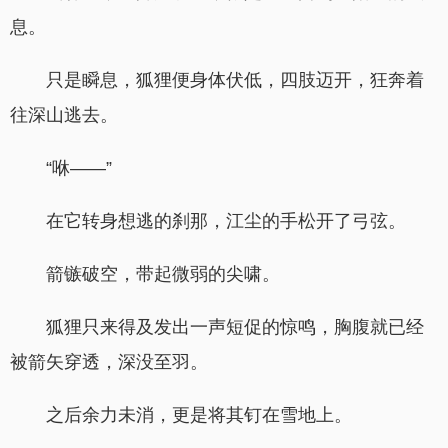
息。
只是瞬息，狐狸便身体伏低，四肢迈开，狂奔着
往深山逃去。
“咻——”
在它转身想逃的刹那，江尘的手松开了弓弦。
箭镞破空，带起微弱的尖啸。
狐狸只来得及发出一声短促的惊鸣，胸腹就已经
被箭矢穿透，深没至羽。
之后余力未消，更是将其钉在雪地上。