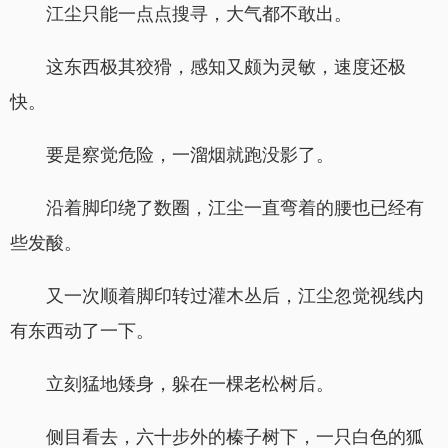
江尘只能一点点搜寻，大气都不敢出。
这东西极其狡猾，感知又颇为灵敏，速度还极
快。
要是察觉危险，一溜烟就跑没影了。
沿着脚印绕了数圈，江尘一直弯着的腰也已经有
些发酸。
又一次顺着脚印转过灌木丛后，江尘忽觉视线内
有东西动了一下。
立刻猛地矮身，躲在一棵老松树后。
侧目看去，六十步外的榛子树下，一只白色的狐