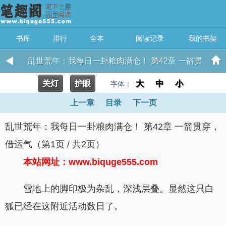
书库
排行
全本
阅读记录
我的书架
乱世荒年：我每日一卦粮肉满仓！ 第42章 一箭贯
关灯
护眼
穿，借运气
大
中
小
字体：
上一章
目录
下一页
乱世荒年：我每日一卦粮肉满仓！ 第42章 一箭贯穿，
借运气（第1页 / 共2页）
本站网址：www.biquge555.com
雪地上的脚印极为杂乱，深浅层叠。显然这只白
狐已经在这附近活动数日了。