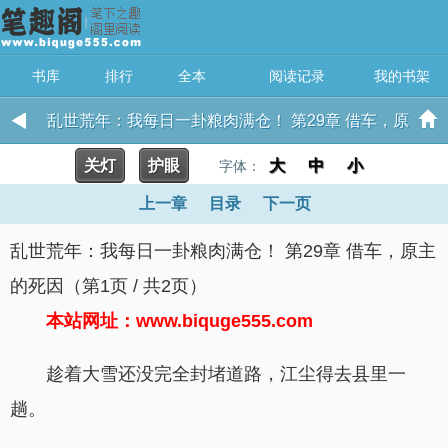
书库
排行
全本
阅读记录
我的书架
乱世荒年：我每日一卦粮肉满仓！ 第29章 借车，原
关灯
护眼
主的死因
大
中
小
字体：
上一章
目录
下一页
乱世荒年：我每日一卦粮肉满仓！ 第29章 借车，原主
的死因（第1页 / 共2页）
本站网址：www.biquge555.com
趁着大雪还没完全封堵道路，江尘得去县里一
趟。