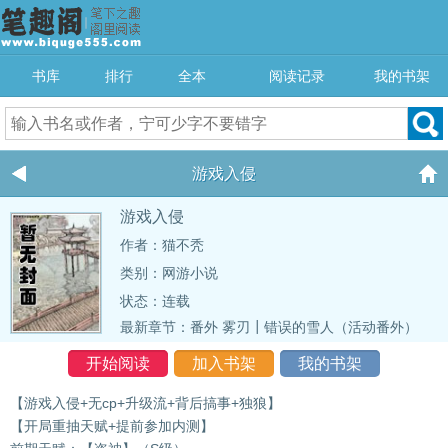
书库
排行
全本
阅读记录
我的书架
游戏入侵
游戏入侵
作者：猫不秃
类别：网游小说
状态：连载
最新章节：
番外 雾刃┃错误的雪人（活动番外）
开始阅读
加入书架
我的书架
【游戏入侵+无cp+升级流+背后搞事+独狼】
【开局重抽天赋+提前参加内测】