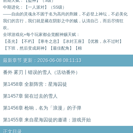
前期天赋：【盗神】（S级）
中期进化：【一人派对】（SS级）
——自由的灵魂永不困于名为高尚的荆棘，不必登上神坛，不必美化
我们的言行，我们就是藏在阴影之中的贼，认清自己，而后尽情狂
欢。
全球游戏化+每个玩家都会觉醒神赐天赋：
【圣光】【不朽】【寒冬之息】【冰封王座】【优雅，永不过时】
【下班，然后变成厨神】【最佳配角】【棉
最新章节 更新：2026-06-08 08:11:13
番外 雾刃┃错误的雪人（活动番外）
第1458章 全新阵营：星海囚徒
第1457章 留在过去的雪人
第1456章 枪响，名为「浪漫」的子弹
第1455章 来自星海囚徒的邀请：游戏开始
正文目录