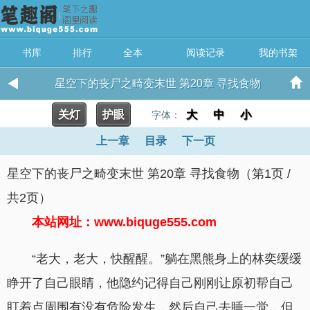
书库
排行
全本
阅读记录
我的书架
星空下的丧尸之畸变末世 第20章 寻找食物
关灯
护眼
大
中
小
字体：
上一章
目录
下一页
星空下的丧尸之畸变末世 第20章 寻找食物（第1页 /
共2页）
本站网址：www.biquge555.com
“老大，老大，快醒醒。”躺在黑熊身上的林奕缓缓
睁开了自己眼睛，他隐约记得自己刚刚让原初帮自己
盯着点周围有没有危险发生，然后自己去睡一觉，但