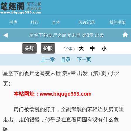
书库
排行
全本
阅读记录
我的书架
星空下的丧尸之畸变末世 第8章 出发
关灯
护眼
大
中
小
字体：
上一章
目录
下一页
星空下的丧尸之畸变末世 第8章 出发（第1页 / 共2
页）
本站网址：www.biquge555.com
房门被缓慢的打开，全副武装的宋轻语从房间里
走出，走的很慢，似乎是在查看周围有没有什么危
险。