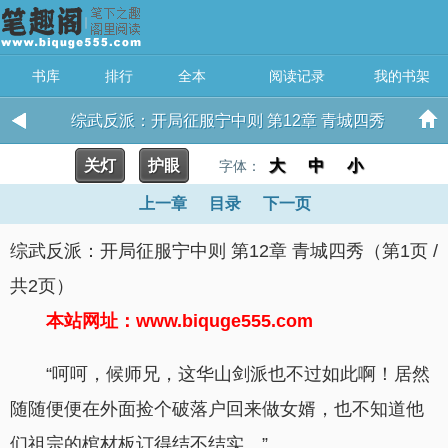
书库
排行
全本
阅读记录
我的书架
综武反派：开局征服宁中则 第12章 青城四秀
关灯
护眼
大
中
小
字体：
上一章
目录
下一页
综武反派：开局征服宁中则 第12章 青城四秀（第1页 /
共2页）
本站网址：www.biquge555.com
“呵呵，候师兄，这华山剑派也不过如此啊！居然
随随便便在外面捡个破落户回来做女婿，也不知道他
们祖宗的棺材板订得结不结实。”