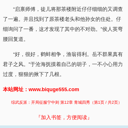
“启禀师傅，徒儿将那茶楼附近仔仔细细的又调查
了一遍。并且找到了原茶楼老头和他孙女的住处。仔
细询问了一番，这才发现了其中的不对劲。”侯人英弯
腰回复道。
“好，很好，鹤蚌相争，渔翁得利。岳不群果真有
君子之风。”于沧海抚摸着自己的胡子，一不小心用力
过度，狠狠的揪下了几根。
本站网址：www.biquge555.com
综武反派：开局征服宁中则 第12章 青城四秀（第1页 / 共2页）
『加入书签，方便阅读』