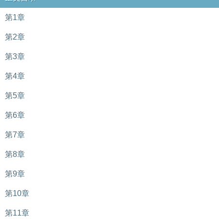
第1章
第2章
第3章
第4章
第5章
第6章
第7章
第8章
第9章
第10章
第11章