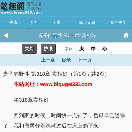
书库
排行
全本
阅读记录
我的书架
妻子的野性 第318章 卖相好
关灯
护眼
大
中
小
字体：
上一章
目录
下一页
妻子的野性 第318章 卖相好（第1页 / 共2页）
本站网址：www.biquge555.com
第318章卖相好
回到家的时候，时间快一点钟了，岳母早已经睡
了，我和唐柔分别洗漱过后在床上躺下来。