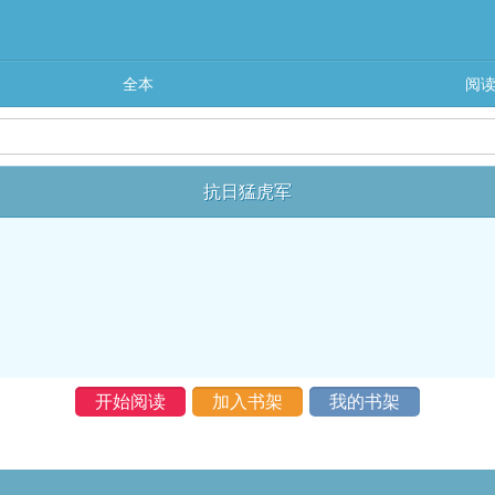
全本
阅
抗日猛虎军
开始阅读
加入书架
我的书架