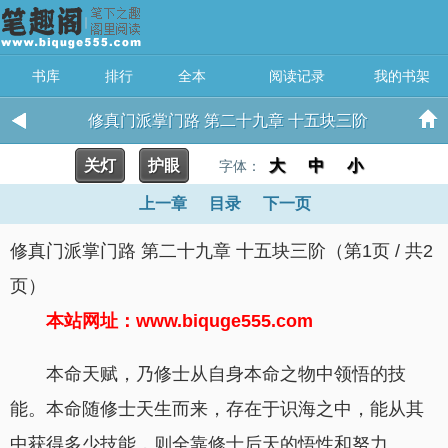
书库
排行
全本
阅读记录
我的书架
修真门派掌门路 第二十九章 十五块三阶
关灯
护眼
大
中
小
字体：
上一章
目录
下一页
修真门派掌门路 第二十九章 十五块三阶（第1页 / 共2
页）
本站网址：www.biquge555.com
本命天赋，乃修士从自身本命之物中领悟的技
能。本命随修士天生而来，存在于识海之中，能从其
中获得多少技能，则全靠修士后天的悟性和努力。