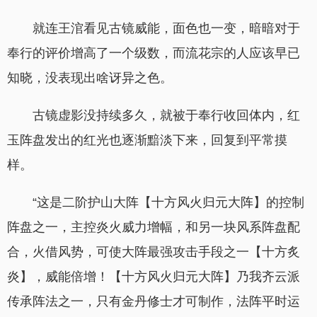
就连王涫看见古镜威能，面色也一变，暗暗对于
奉行的评价增高了一个级数，而流花宗的人应该早已
知晓，没表现出啥讶异之色。
古镜虚影没持续多久，就被于奉行收回体内，红
玉阵盘发出的红光也逐渐黯淡下来，回复到平常摸
样。
“这是二阶护山大阵【十方风火归元大阵】的控制
阵盘之一，主控炎火威力增幅，和另一块风系阵盘配
合，火借风势，可使大阵最强攻击手段之一【十方炙
炎】，威能倍增！【十方风火归元大阵】乃我齐云派
传承阵法之一，只有金丹修士才可制作，法阵平时运