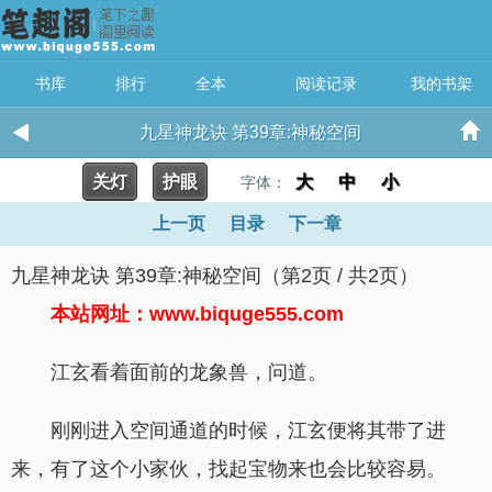
书库
排行
全本
阅读记录
我的书架
九星神龙诀 第39章:神秘空间
关灯
护眼
大
中
小
字体：
上一页
目录
下一章
九星神龙诀 第39章:神秘空间（第2页 / 共2页）
本站网址：www.biquge555.com
江玄看着面前的龙象兽，问道。
刚刚进入空间通道的时候，江玄便将其带了进
来，有了这个小家伙，找起宝物来也会比较容易。