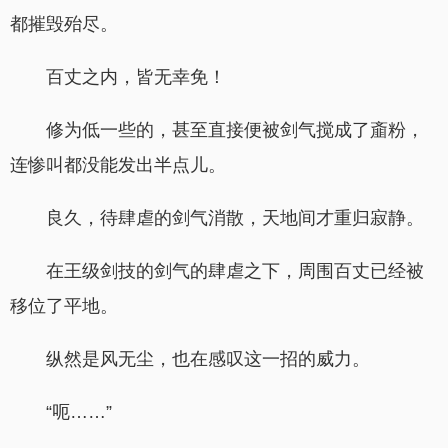
都摧毁殆尽。
百丈之内，皆无幸免！
修为低一些的，甚至直接便被剑气搅成了齑粉，
连惨叫都没能发出半点儿。
良久，待肆虐的剑气消散，天地间才重归寂静。
在王级剑技的剑气的肆虐之下，周围百丈已经被
移位了平地。
纵然是风无尘，也在感叹这一招的威力。
“呃……”