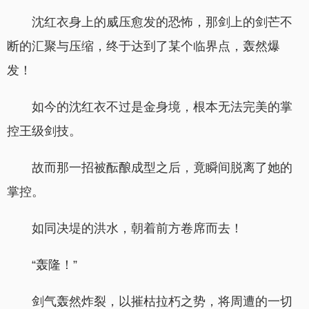
沈红衣身上的威压愈发的恐怖，那剑上的剑芒不
断的汇聚与压缩，终于达到了某个临界点，轰然爆
发！
如今的沈红衣不过是金身境，根本无法完美的掌
控王级剑技。
故而那一招被酝酿成型之后，竟瞬间脱离了她的
掌控。
如同决堤的洪水，朝着前方卷席而去！
“轰隆！”
剑气轰然炸裂，以摧枯拉朽之势，将周遭的一切