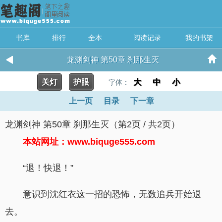
书库
排行
全本
阅读记录
我的书架
龙渊剑神 第50章 刹那生灭
关灯
护眼
大
中
小
字体：
上一页
目录
下一章
龙渊剑神 第50章 刹那生灭（第2页 / 共2页）
本站网址：www.biquge555.com
“退！快退！”
意识到沈红衣这一招的恐怖，无数追兵开始退
去。