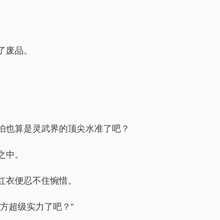
了废品。
。
怕也算是灵武界的顶尖水准了吧？
之中。
红衣便忍不住惋惜。
方超级实力了吧？”