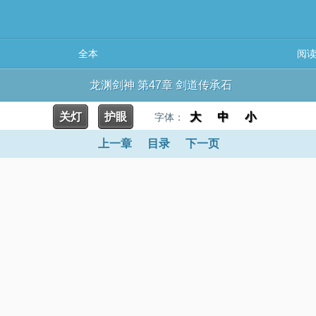
全本
阅
龙渊剑神 第47章 剑道传承石
关灯
护眼
大
中
小
字体：
上一章
目录
下一页