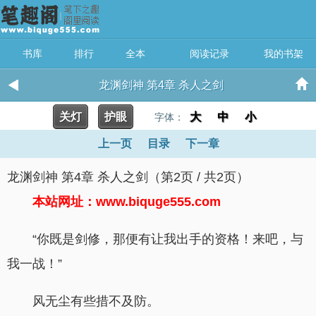
书库
排行
全本
阅读记录
我的书架
龙渊剑神 第4章 杀人之剑
关灯
护眼
大
中
小
字体：
上一页
目录
下一章
龙渊剑神 第4章 杀人之剑（第2页 / 共2页）
本站网址：www.biquge555.com
“你既是剑修，那便有让我出手的资格！来吧，与
我一战！”
风无尘有些措不及防。