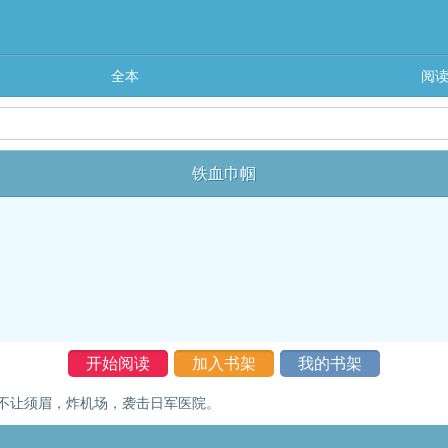
全本
阅
铁血巾帼
开始阅读
加入书架
我的书架
不让须眉，炸机场，袭击日军医院。