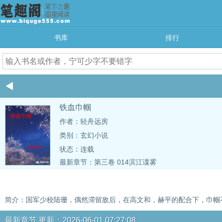
书库
排行
铁血巾帼
作者：轻舟远房
类别：玄幻小说
状态：连载
最新章节：
第三卷 014滨江谍雾
简介：国军少校陆珊，偶然滞留敌后，在高文和，赫平的配合下，巾帼
最新章节 更新：2026-06-01 07:27:08