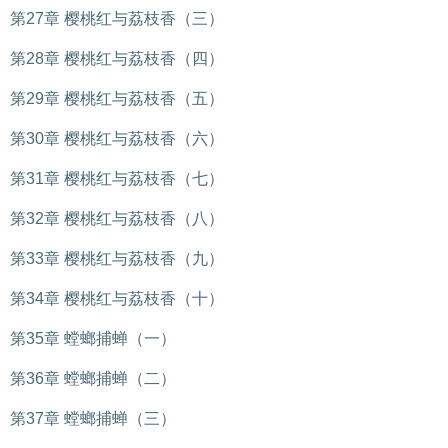
第27章 樱桃红与荔枝香（三）
第28章 樱桃红与荔枝香（四）
第29章 樱桃红与荔枝香（五）
第30章 樱桃红与荔枝香（六）
第31章 樱桃红与荔枝香（七）
第32章 樱桃红与荔枝香（八）
第33章 樱桃红与荔枝香（九）
第34章 樱桃红与荔枝香（十）
第35章 螳螂捕蝉（一）
第36章 螳螂捕蝉（二）
第37章 螳螂捕蝉（三）