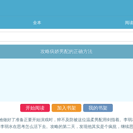
全本
阅
攻略病娇男配的正确方法
开始阅读
加入书架
我的书架
她做好了准备正要开始演戏时，猝不及防被这位温柔男配用剑指着。李弱
，李弱水在思考怎么活下去。攻略的第二天，发现他其实是个疯批，继续