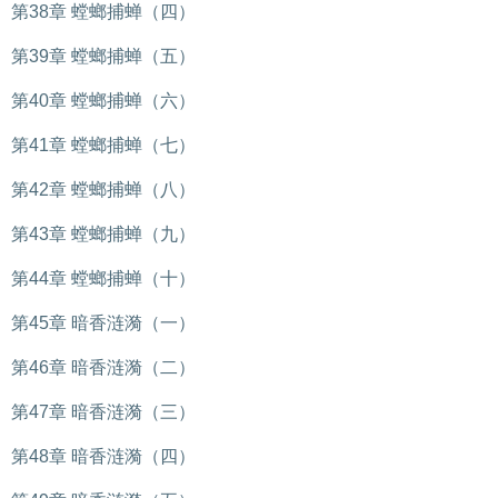
第38章 螳螂捕蝉（四）
第39章 螳螂捕蝉（五）
第40章 螳螂捕蝉（六）
第41章 螳螂捕蝉（七）
第42章 螳螂捕蝉（八）
第43章 螳螂捕蝉（九）
第44章 螳螂捕蝉（十）
第45章 暗香涟漪（一）
第46章 暗香涟漪（二）
第47章 暗香涟漪（三）
第48章 暗香涟漪（四）