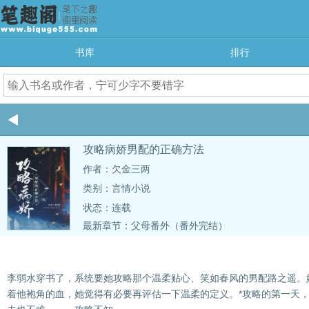
书库
排行
攻略病娇男配的正确方法
作者：欠金三两
类别：言情小说
状态：连载
最新章节：
父母番外（番外完结）
李弱水穿书了，系统要她攻略那个温柔贴心、笑如春风的男配路之遥。
着他袍角的血，她觉得有必要再评估一下温柔的定义。*攻略的第一天