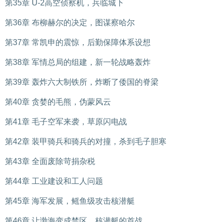
第35章 U-2高空侦察机，兵临城下
第36章 布柳赫尔的决定，图谋察哈尔
第37章 常凯申的震惊，后勤保障体系设想
第38章 军情总局的组建，新一轮战略轰炸
第39章 轰炸六大制铁所，炸断了倭国的脊梁
第40章 贪婪的毛熊，伪蒙风云
第41章 毛子空军来袭，草原闪电战
第42章 装甲骑兵和骑兵的对撞，杀到毛子胆寒
第43章 全面废除苛捐杂税
第44章 工业建设和工人问题
第45章 海军发展，鳐鱼级攻击核潜艇
第46章 让渤海变成禁区，核潜艇的首战