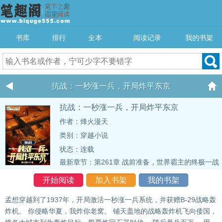
书库
排行
全本
阅读记录
我的书架
抗战：一秒涨一兵，开局炸平东京
抗战：一秒涨一兵，开局炸平东京
作者：烽火漫天
类别：穿越小说
状态：连载
最新章节：
第261章 战前准备，世界霸主的终极一战
开始阅读
加入书架
我的书架
孟想穿越到了1937年，开局激活一秒涨一兵系统，并获赠B-29战略轰
炸机。 你侵略华夏，我炸你老窝。 铺天盖地的战略轰炸机飞向倭国，