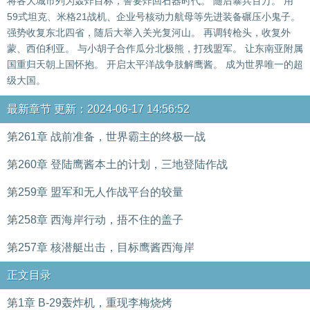
将各大城市列为轰炸目标，誓要炸回石器时代。 随后暴兵百万。 用
59式坦克、米格21战机、企业号核动力航母等先进装备碾压小鬼子。
强势收复东北四省，随后大举入关光复河山。 再调转枪头，收复外
蒙、西伯利亚。 与小胡子合作瓜分北极熊，打残盟军。 让东南亚附属
国重归天朝上国怀抱。 开启太平洋战争肢解鹰酱。 成为世界唯一的超
级大国。
最新章节 更新：2024-06-17 14:56:52
第261章 战前准备，世界霸主的终极一战
第260章 登陆鹰酱本土的计划，三地登陆作战
第259章 盟军和无人作战平台的较量
第258章 西海岸行动，捂不住的盖子
第257章 核潜艇出击，目标鹰酱西海岸
正文目录
第1章 B-29轰炸机，重现李梅烧烤