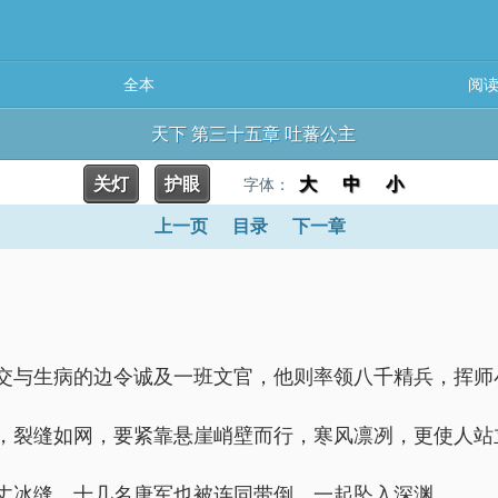
全本
阅
天下 第三十五章 吐蕃公主
关灯
护眼
大
中
小
字体：
上一页
目录
下一章
交与生病的边令诚及一班文官，他则率领八千精兵，挥师
，裂缝如网，要紧靠悬崖峭壁而行，寒风凛冽，更使人站
丈冰缝，十几名唐军也被连同带倒，一起坠入深渊。