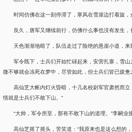
时间仿佛在这一刻停滞了，寒风在雪崖边打着旋，
良久，唐军又继续前行，仿佛什么事也没有发生，
天色渐渐地暗了，队伍走过了险绝的悬崖小道，来
军令既下，士兵们开始忙碌起来，安营扎寨，雪山
微不够就会冻死在梦中，尽管如此，但士兵们皆已疲惫
高仙芝大帐内灯火昏暗，十几名校尉军官肃然而立
情就是士兵们不敢下山。”
“大帅，军令所至，那有不敢下山的道理。”李嗣业
高仙芝摇了摇头，苦笑道：“我原来也是这么想的