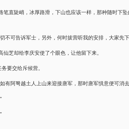
路笔直陡峭，冰厚路滑，下山也应该一样，那种随时下坠
事切不可告诉军士，另外，何时拔营听我的安排，大家先下
高仙芝却给李庆安使了个眼色，让他留下来。
任务要交给斥候营。
假如有阿弩越土人上山来迎接唐军，那时唐军惧意便可消去
”
”