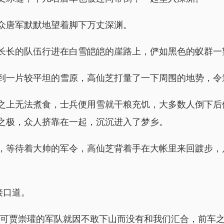
众唐军默默地望着脚下万丈深渊。
长长的队伍行进在白雪皑皑的崖路上，俨如黑色的蚁群一
到一片较平坦的雪原，高仙芝打量了一下周围的地势，令道
之上无法煮食，士兵便用雪就干粮充饥，大多数人倒下后
之极，众人挤靠在一起，沉沉进入了梦乡。
，等待着大帅的军令，高仙芝背着手在大帐里来回踱步，
接口道。
，可贾崇瓘的军队就因不敢下山而没有和我们汇合，前车之