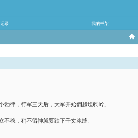
读记录
我的书架
小勃律，行军三天后，大军开始翻越坦驹岭。
立不稳，稍不留神就要跌下千丈冰缝。