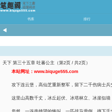
书库
排行
天下 第三十五章 吐蕃公主（第2页 / 共2页）
本站网址：www.biquge555.com
攻下连云堡，高仙芝重新整军，留下二千伤病士兵
这里山高数千丈，冰丘起伏、冰塔林立、冰崖似墙
忽然，一连串绝望的惨叫，一匹战马滑倒，摔下千