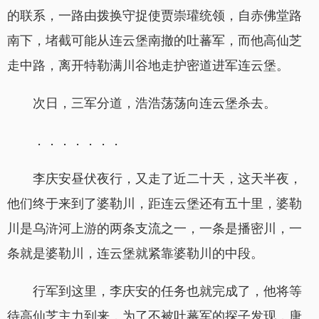
的联系，一路由拨换守捉使贾崇瓘统领，自赤佛堂路
南下，堵截可能从连云堡南撤的吐蕃军，而他高仙芝
走中路，离开特勒满川谷地走护密道进军连云堡。
次日，三军分道，浩浩荡荡向连云堡杀去。
．．．．．．．
李庆安昼伏夜行，又走了近二十天，这天半夜，
他们终于来到了婆勒川，距连云堡还有五十里，婆勒
川是乌浒河上游的两条支流之一，一条是播密川，一
条就是婆勒川，连云堡就紧靠婆勒川的中段。
行军到这里，李庆安的任务也就完成了，他将等
待高仙芝主力到来，为了不被吐蕃军的探子发现，唐