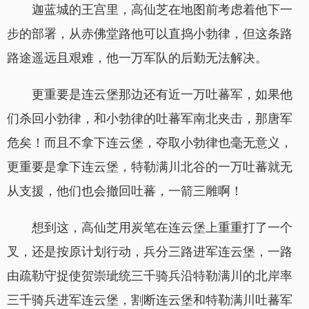
迦蓝城的王宫里，高仙芝在地图前考虑着他下一
步的部署，从赤佛堂路他可以直捣小勃律，但这条路
路途遥远且艰难，他一万军队的后勤无法解决。
更重要是连云堡那边还有近一万吐蕃军，如果他
们杀回小勃律，和小勃律的吐蕃军南北夹击，那唐军
危矣！而且不拿下连云堡，夺取小勃律也毫无意义，
更重要是拿下连云堡，特勒满川北谷的一万吐蕃就无
从支援，他们也会撤回吐蕃，一箭三雕啊！
想到这，高仙芝用炭笔在连云堡上重重打了一个
叉，还是按原计划行动，兵分三路进军连云堡，一路
由疏勒守捉使贺崇玼统三千骑兵沿特勒满川的北岸率
三千骑兵进军连云堡，割断连云堡和特勒满川吐蕃军