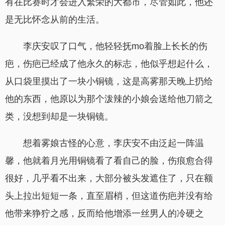
有在比赛时才会进入繁荣的大都市，尽管如此，他还
是无比怀念从前的生活。
李庆安叹了口气，他轻轻抚mo着脸上长长的伤
疤，伤疤已经成了他永久的标志，他似乎想起什么，
从口袋里摸出了一块小铜镜，这是高雾那天晚上扔给
他的东西，他原以为那个泼辣的小娘会送给他刀箭之
类，没想到却是一块铜镜。
想着雾娘古怪的心意，李庆安不由泛起一阵温
馨，他就着月光用铜镜看了看自己的脸，伤痕愈合得
很好，几乎看不出来，大部分被头发遮住了，只在额
头上拉出短短一条，直至眉梢，但这道伤疤并没有给
他带来狰狞之感，反而给他增添一丝男人的冷硬之