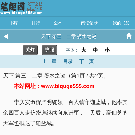
书库
排行
全本
阅读记录
我的书架
天下 第三十二章 婆水之谜
关灯
护眼
大
中
小
字体：
上一章
目录
下一页
天下 第三十二章 婆水之谜（第1页 / 共2页）
本站网址：www.biquge555.com
李庆安命贺严明统领一百人镇守迦蓝城，他率其
余四百人走护密道继续向东进军，十天后，高仙芝的
大军也抵达了迦蓝城。