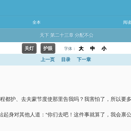
全本
阅
天下 第二十三章 分配不公
关灯
护眼
大
中
小
字体：
上一页
目录
下一章
去程都护、去夫蒙节度使那里告我吗？我害怕了，所以要多
站起身对其他人道：“你们去吧！这件事就算了，我会禀